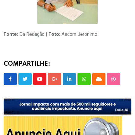
Fonte:
Da Redação |
Foto:
Ascom Jeronimo
COMPARTILHE:
Youtube
Google+
LinkedIn
Whatsapp
Cloud
StumbleU