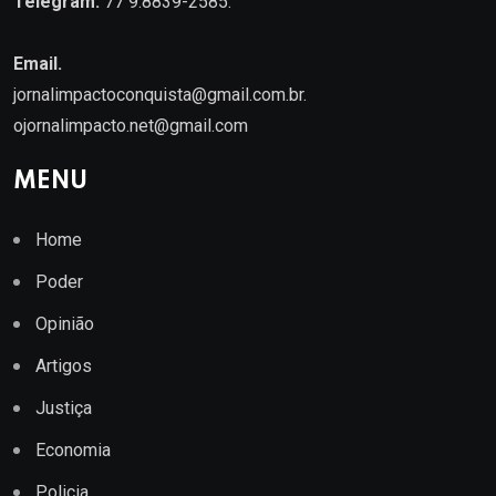
Telegram:
77 9.8839-2585.
Email.
jornalimpactoconquista@gmail.com.br
.
ojornalimpacto.net@gmail.com
MENU
Home
Poder
Opinião
Artigos
Justiça
Economia
Policia