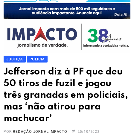
JUSTIÇA
POLICIA
Jefferson diz à PF que deu
50 tiros de fuzil e jogou
três granadas em policiais,
mas ‘não atirou para
machucar’
POR
REDAÇÃO JORNAL IMPACTO
25/10/2022