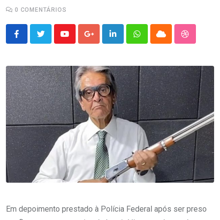
0
COMENTÁRIOS
Youtube
Google+
LinkedIn
Whatsapp
Cloud
StumbleU
Em depoimento prestado à Polícia Federal após ser preso