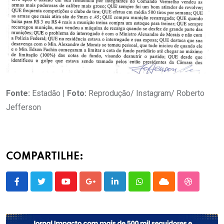
Fonte:
Estadão |
Foto:
Reprodução/ Instagram/ Roberto
Jefferson
COMPARTILHE:
Youtube
Google+
LinkedIn
Whatsapp
Cloud
StumbleU