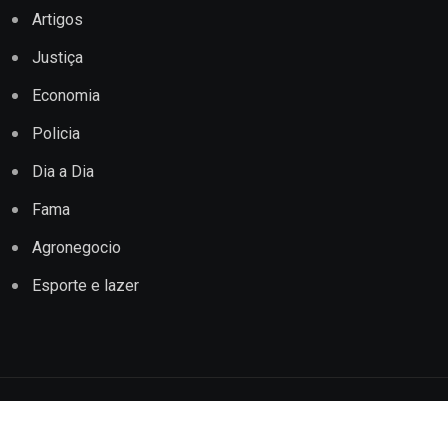
Artigos
Justiça
Economia
Policia
Dia a Dia
Fama
Agronegocio
Esporte e lazer
Copyright © 2022 Jornal Impacto Conquista. Todos os
direitos reservados