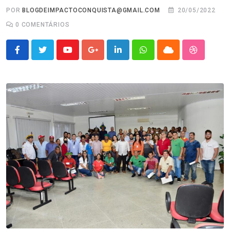
POR
BLOGDEIMPACTOCONQUISTA@GMAIL.COM
20/05/2022
0
COMENTÁRIOS
Youtube
Google+
LinkedIn
Whatsapp
Cloud
StumbleU