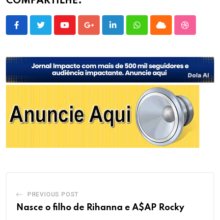
COMPARTILHE:
Youtube
Google+
LinkedIn
Whatsapp
Cloud
StumbleU
PREVIOUS POST
Nasce o filho de Rihanna e A$AP Rocky