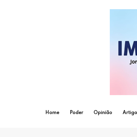
Skip
to
content
Home
Poder
Opinião
Artigo