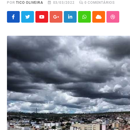
POR
TICO OLIVEIRA
03/03/2022
0
COMENTÁRIOS
Youtube
Google+
LinkedIn
Whatsapp
Cloud
Stumble