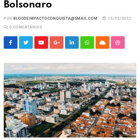
Bolsonaro
POR
BLOGDEIMPACTOCONQUISTA@GMAIL.COM
16/02/2022
0
COMENTÁRIOS
Youtube
Google+
LinkedIn
Whatsapp
Cloud
StumbleU