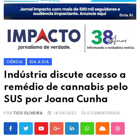
CIÊNCIA
DIA A DIA
Indústria discute acesso a
remédio de cannabis pelo
SUS por Joana Cunha
POR
TICO OLIVEIRA
14/04/2022
0
COMENTÁRIOS
Youtube
Google+
LinkedIn
Whatsapp
Cloud
StumbleU