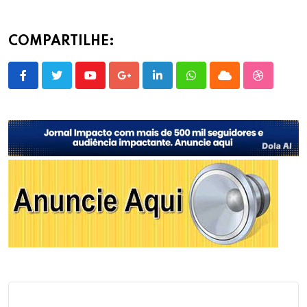
COMPARTILHE:
Youtube
Google+
LinkedIn
Whatsapp
Cloud
StumbleU