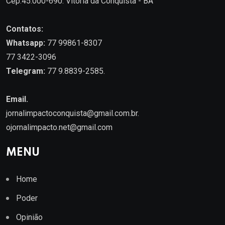
Cep.45.000-690. Vitória da Conquista - BA
Contatos:
Whatsapp:
77 99861-8307
77 3422-3096
Telegram:
77 9.8839-2585.
Email.
jornalimpactoconquista@gmail.com.br
.
ojornalimpacto.net@gmail.com
MENU
Home
Poder
Opinião