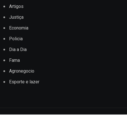
Artigos
Justiça
Economia
Policia
Dia a Dia
Fama
Agronegocio
Esporte e lazer
Copyright © 2022 Jornal Impacto Conquista. Todos os
direitos reservados