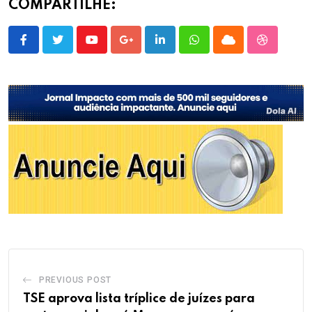
COMPARTILHE:
Youtube
Google+
LinkedIn
Whatsapp
Cloud
StumbleU
PREVIOUS POST
TSE aprova lista tríplice de juízes para