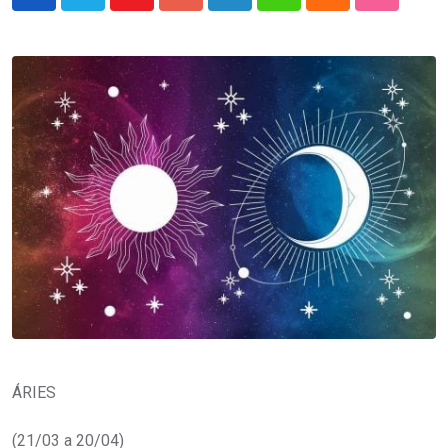
Youtube
Google+
LinkedIn
Whatsapp
Cloud
StumbleU
ÁRIES
(21/03 a 20/04)