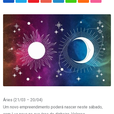
Youtube
Google+
LinkedIn
Whatsapp
Cloud
StumbleU
Áries (21/03 – 20/04)
Um novo empreendimento poderá nascer neste sábado,