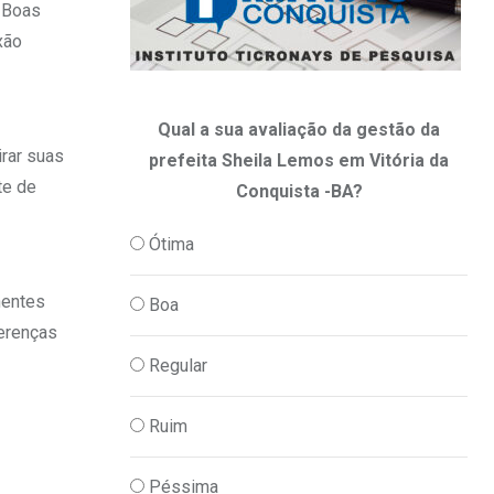
. Boas
xão
Qual a sua avaliação da gestão da
irar suas
prefeita Sheila Lemos em Vitória da
te de
Conquista -BA?
Ótima
nentes
Boa
ferenças
Regular
Ruim
Péssima