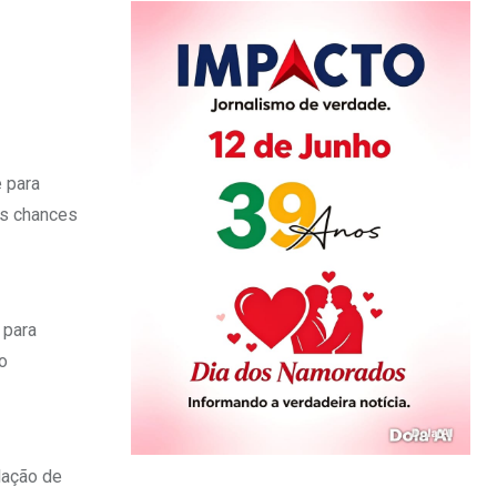
 para
as chances
 para
o
lação de