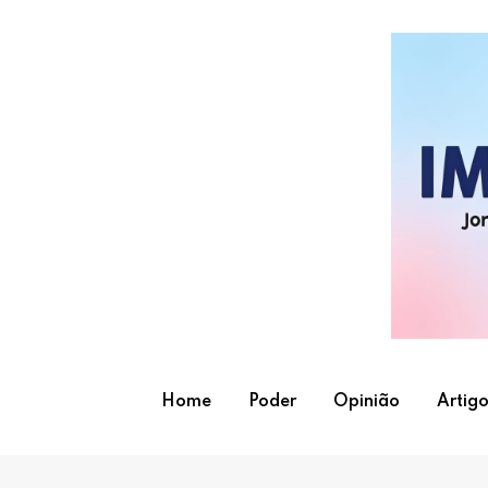
Skip
to
content
Home
Poder
Opinião
Artigo