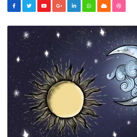
Youtube
Google+
LinkedIn
Whatsapp
Cloud
Stumble