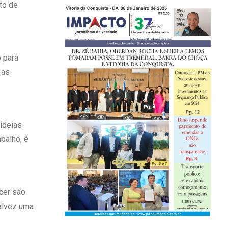
to de
 para
 as
 ideias
balho, é
cer são
Talvez uma