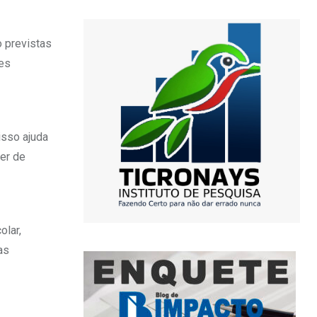
 previstas
ões
isso ajuda
der de
olar,
as