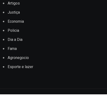
Artigos
Justiça
Economia
Policia
Dia a Dia
Fama
Agronegocio
Esporte e lazer
Copyright © 2022 Jornal Impacto Conquista. Todos os
direitos reservados