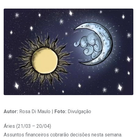
Autor:
Rosa Di Maulo |
Foto:
Divulgação
Áries (21/03 – 20/04)
Assuntos financeiros cobrarão decisões nesta semana.