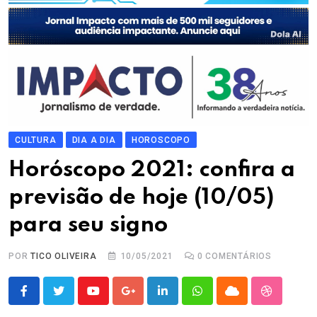
CULTURA
DIA A DIA
HOROSCOPO
Horóscopo 2021: confira a
previsão de hoje (10/05)
para seu signo
POR
TICO OLIVEIRA
10/05/2021
0
COMENTÁRIOS
Youtube
Google+
LinkedIn
Whatsapp
Cloud
StumbleU