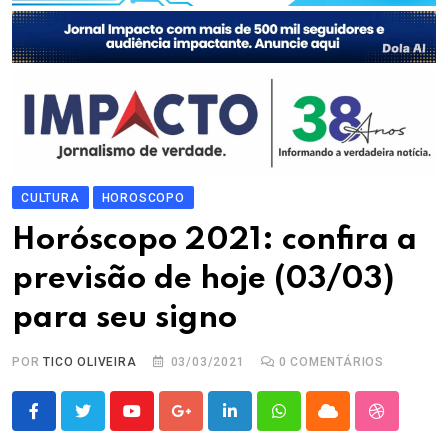
CULTURA
HOROSCOPO
Horóscopo 2021: confira a
previsão de hoje (03/03)
para seu signo
POR
TICO OLIVEIRA
03/03/2021
0
COMENTÁRIOS
Youtube
Google+
LinkedIn
Whatsapp
Cloud
StumbleU