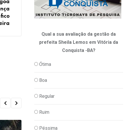
agoa
ança
áfico
eira
Qual a sua avaliação da gestão da
prefeita Sheila Lemos em Vitória da
Conquista -BA?
Ótima
Boa
Regular
Ruim
Péssima