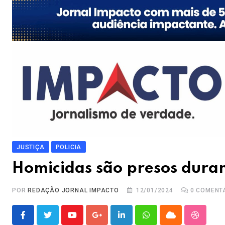
JUSTIÇA
POLICIA
Homicidas são presos dura
POR
REDAÇÃO JORNAL IMPACTO
12/01/2024
0
COMENT
Youtube
Google+
LinkedIn
Whatsapp
Cloud
Stumble