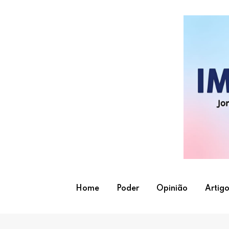
Skip
to
content
Home
Poder
Opinião
Artigo