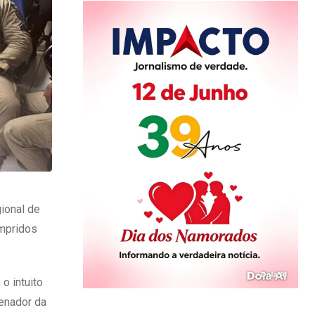
ional de
umpridos
o intuito
denador da