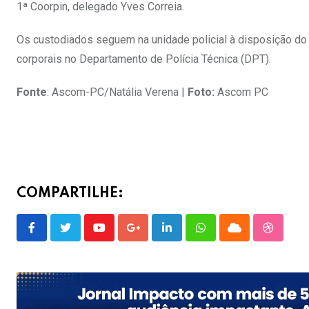
1ª Coorpin, delegado Yves Correia.
Os custodiados seguem na unidade policial à disposição do
corporais no Departamento de Polícia Técnica (DPT).
Fonte
: Ascom-PC/Natália Verena |
Foto:
Ascom PC
COMPARTILHE:
Youtube
Google+
LinkedIn
Whatsapp
Cloud
Stumble