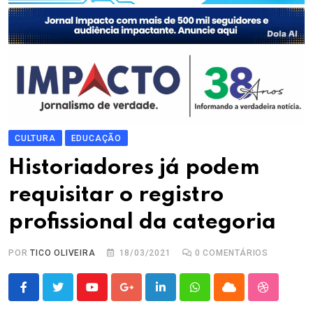
CULTURA
EDUCAÇÃO
Historiadores já podem
requisitar o registro
profissional da categoria
POR
TICO OLIVEIRA
18/03/2021
0
COMENTÁRIOS
Youtube
Google+
LinkedIn
Whatsapp
Cloud
StumbleU