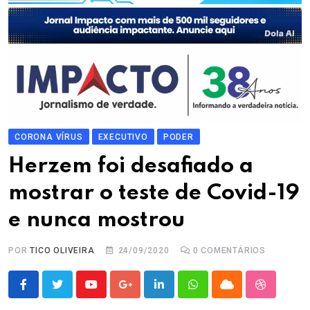
CORONA VÍRUS
EXECUTIVO
PODER
Herzem foi desafiado a
mostrar o teste de Covid-19
e nunca mostrou
POR
TICO OLIVEIRA
24/09/2020
0
COMENTÁRIOS
Youtube
Google+
LinkedIn
Whatsapp
Cloud
StumbleU