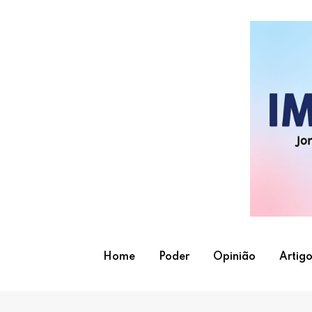
Skip
to
content
Home
Poder
Opinião
Artigo