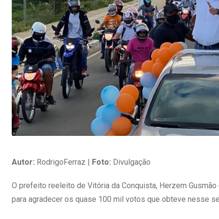
Autor:
RodrigoFerraz |
Foto:
Divulgação
O prefeito reeleito de Vitória da Conquista, Herzem Gusmão (M
para agradecer os quase 100 mil votos que obteve nesse se