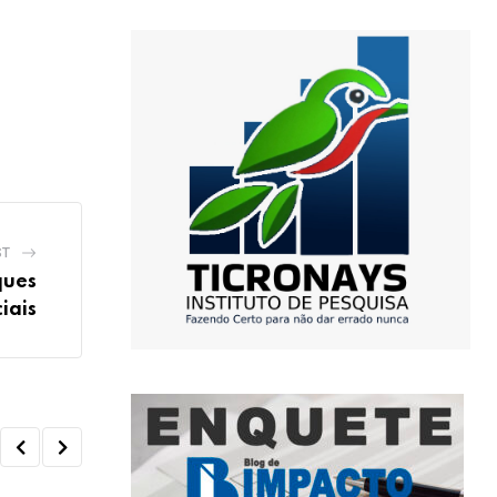
ST
ques
iais