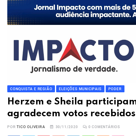
CONQUISTA E REGIÃO
ELEIÇÕES MUNICIPAIS
PODER
Herzem e Sheila participam 
agradecem votos recebidos 
POR
TICO OLIVEIRA
30/11/2020
0
COMENTÁRIOS