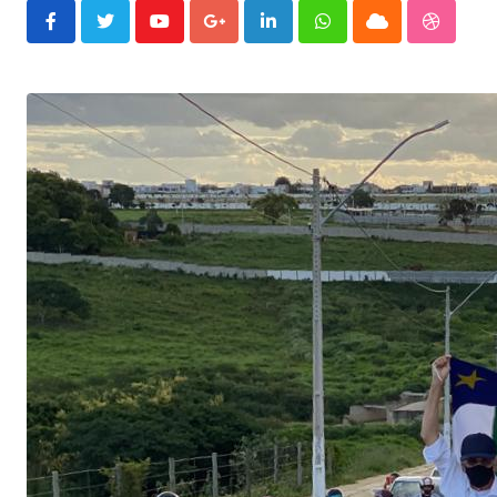
Youtube
Google+
LinkedIn
Whatsapp
Cloud
Stumble