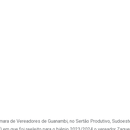
Upon
mara de Vereadores de Guanambi, no Sertão Produtivo, Sudoeste
3) em que foi reeleito para o biênio 2023/2024 o vereador Zaque