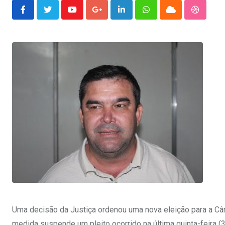
Youtube
Google+
LinkedIn
Whatsapp
Cloud
Stumble
Uma decisão da Justiça ordenou uma nova eleição para a Câ
medida suspende um pleito ocorrido na última quinta-feira (