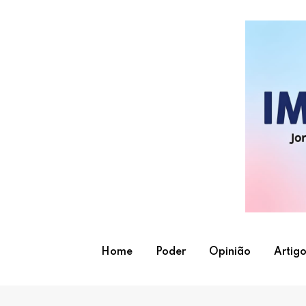
Skip
to
content
Home
Poder
Opinião
Artigo