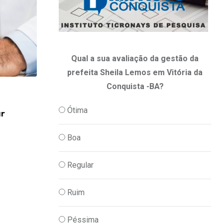
Qual a sua avaliação da gestão da
prefeita Sheila Lemos em Vitória da
Conquista -BA?
,
PODER
POLITICA
Ótima
ar
DNIT autoriza aumento de quase R$ 4 m
07/08/2026
Boa
Regular
Ruim
Péssima