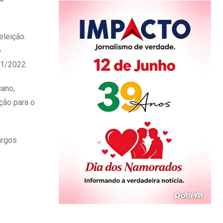
eleição.
o
21/2022.
cano,
ção para o
argos