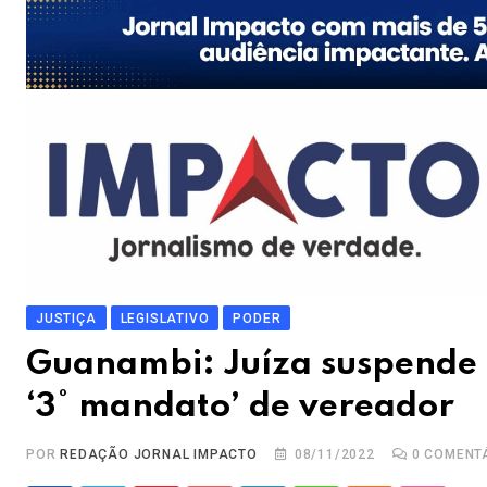
JUSTIÇA
LEGISLATIVO
PODER
Guanambi: Juíza suspende 
‘3° mandato’ de vereador
POR
REDAÇÃO JORNAL IMPACTO
08/11/2022
0
COMENT