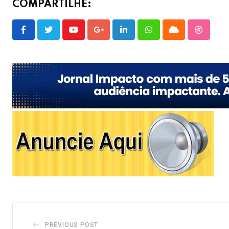
COMPARTILHE:
Youtube
Google+
LinkedIn
Whatsapp
Cloud
Stumble
PREVIOUS POST