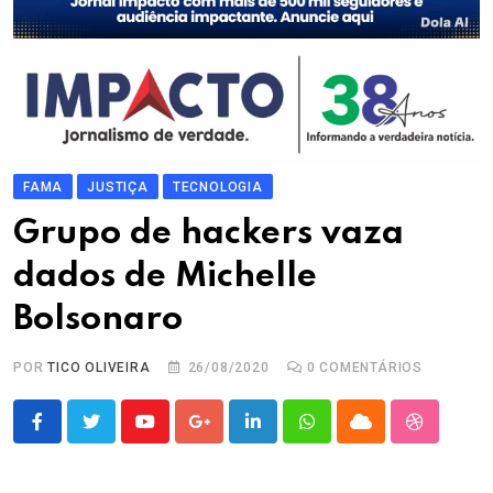
FAMA
JUSTIÇA
TECNOLOGIA
Grupo de hackers vaza
dados de Michelle
Bolsonaro
POR
TICO OLIVEIRA
26/08/2020
0
COMENTÁRIOS
Youtube
Google+
LinkedIn
Whatsapp
Cloud
StumbleU