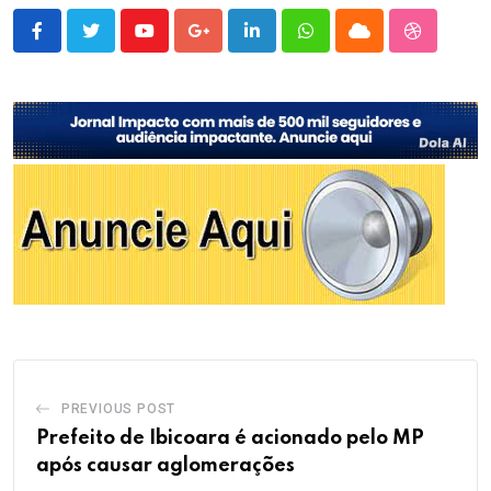
Youtube
Google+
LinkedIn
Whatsapp
Cloud
StumbleU
PREVIOUS POST
Prefeito de Ibicoara é acionado pelo MP
após causar aglomerações