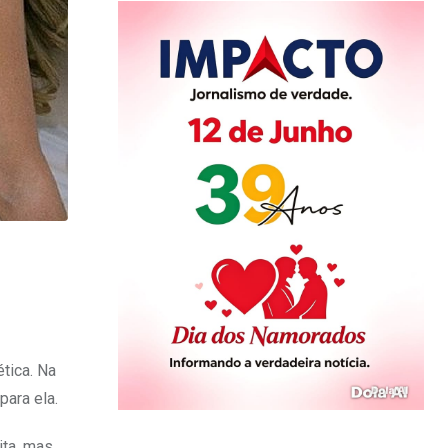
tica. Na
para ela.
ita, mas