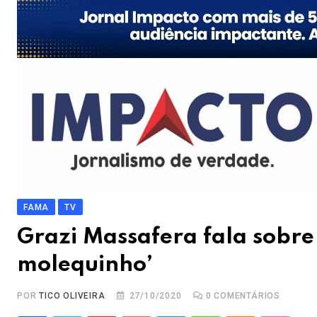
FAMA
TV
Grazi Massafera fala sobre
molequinho’
POR
TICO OLIVEIRA
27/10/2020
0
COMENTÁRIOS