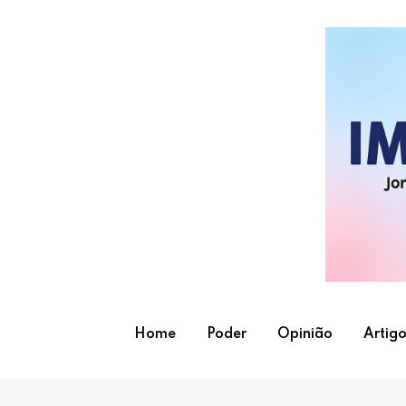
Skip
to
content
Home
Poder
Opinião
Artigo