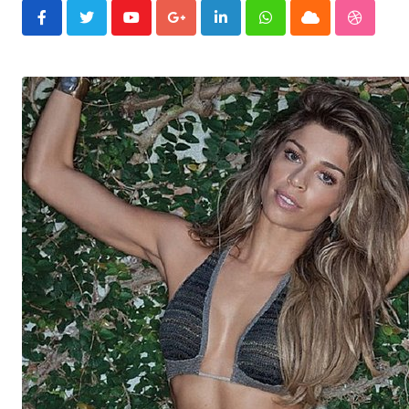
Youtube
Google+
LinkedIn
Whatsapp
Cloud
Stumble