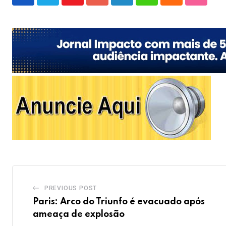
Youtube
Google+
LinkedIn
Whatsapp
Cloud
Stumble
PREVIOUS POST
Paris: Arco do Triunfo é evacuado após
ameaça de explosão