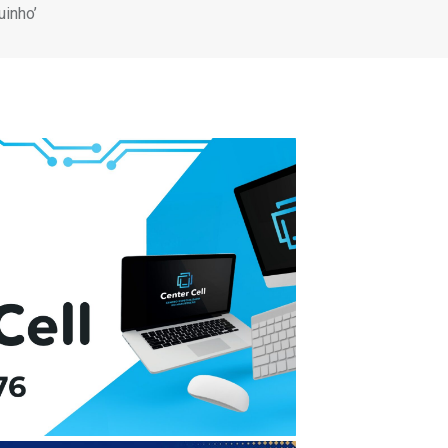
uinho’