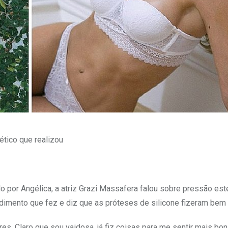
tico que realizou
 por Angélica, a atriz Grazi Massafera falou sobre pressão esté
dimento que fez e diz que as próteses de silicone fizeram bem 
s. Claro que sou vaidosa, já fiz coisas para me sentir mais bon