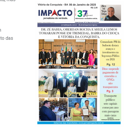
m
nto das