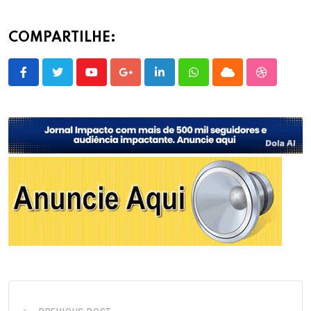
COMPARTILHE:
Youtube
Google+
LinkedIn
Whatsapp
Cloud
StumbleU