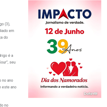
o (3),
adiado em
ça do
rigo é a
Sour”, seu
o no ano
e este ano
do no