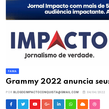
FAMA
Grammy 2022 anuncia seus
POR
BLOGDEIMPACTOCONQUISTA@GMAIL.COM
04/04/2022
Youtube
Google+
LinkedIn
Whatsapp
Cloud
Stumble