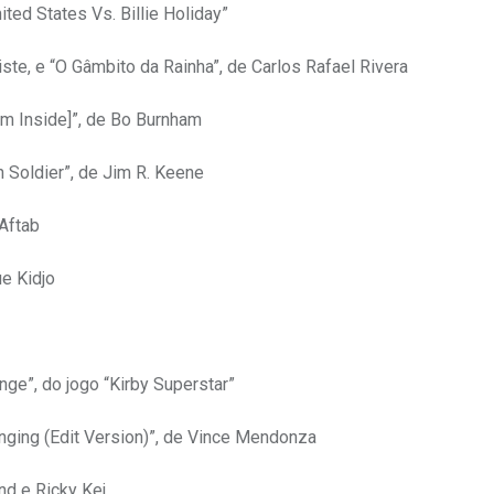
ited States Vs. Billie Holiday”
tiste, e “O Gâmbito da Rainha”, de Carlos Rafael Rivera
om Inside]”, de Bo Burnham
 Soldier”, de Jim R. Keene
Aftab
e Kidjo
nge”, do jogo “Kirby Superstar”
nging (Edit Version)”, de Vince Mendonza
nd e Ricky Kej