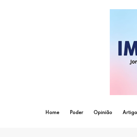
Skip
to
content
Home
Poder
Opinião
Artigo