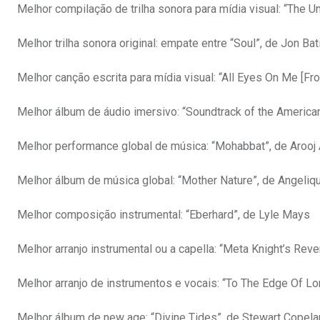
Melhor compilação de trilha sonora para mídia visual: “The Un
Melhor trilha sonora original: empate entre “Soul”, de Jon Ba
Melhor canção escrita para mídia visual: “All Eyes On Me [Fr
Melhor álbum de áudio imersivo: “Soundtrack of the American
Melhor performance global de música: “Mohabbat”, de Arooj 
Melhor álbum de música global: “Mother Nature”, de Angeliqu
Melhor composição instrumental: “Eberhard”, de Lyle Mays
Melhor arranjo instrumental ou a capella: “Meta Knight’s Reve
Melhor arranjo de instrumentos e vocais: “To The Edge Of Lo
Melhor álbum de new age: “Divine Tides”, de Stewart Copela