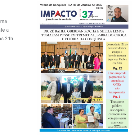
numa
te a
as 21h.