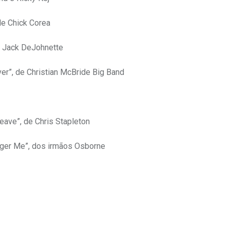
de Chick Corea
 e Jack DeJohnette
er”, de Christian McBride Big Band
eave”, de Chris Stapleton
nger Me”, dos irmãos Osborne