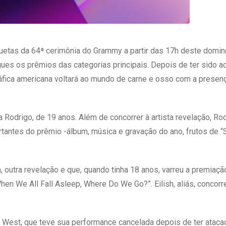
uetas da 64ª cerimônia do Grammy a partir das 17h deste doming
egues os prêmios das categorias principais. Depois de ter sido 
áfica americana voltará ao mundo de carne e osso com a presen
a Rodrigo, de 19 anos. Além de concorrer à artista revelação, Rod
rtantes do prêmio -álbum, música e gravação do ano, frutos de “
, outra revelação e que, quando tinha 18 anos, varreu a premiaçã
hen We All Fall Asleep, Where Do We Go?”. Eilish, aliás, concorr
 West, que teve sua performance cancelada depois de ter ataca