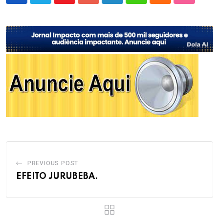
Youtube
Google+
LinkedIn
Whatsapp
Cloud
StumbleU
PREVIOUS POST
EFEITO JURUBEBA.