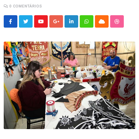
0
COMENTÁRIOS
Youtube
Google+
LinkedIn
Whatsapp
Cloud
StumbleU