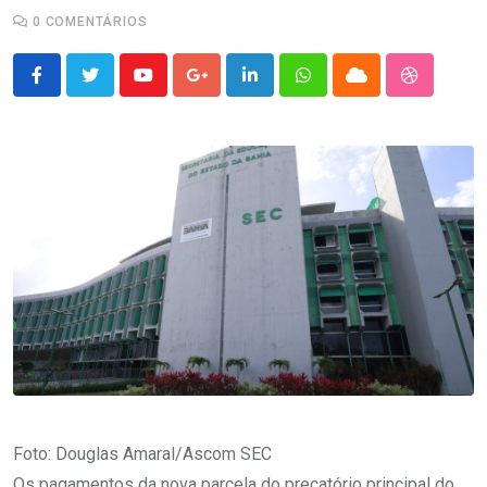
0
COMENTÁRIOS
Youtube
Google+
LinkedIn
Whatsapp
Cloud
StumbleU
Foto: Douglas Amaral/Ascom SEC
Os pagamentos da nova parcela do precatório principal do