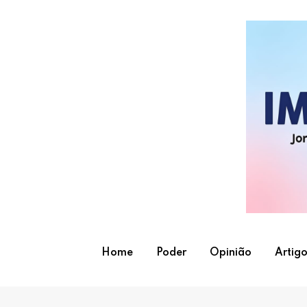
Skip
to
content
Home
Poder
Opinião
Artigo