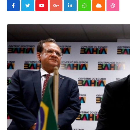
Youtube
Google+
LinkedIn
Whatsapp
Cloud
Stumble