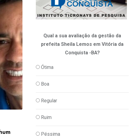
Qual a sua avaliação da gestão da
prefeita Sheila Lemos em Vitória da
Conquista -BA?
Ótima
Boa
Regular
Ruim
,
DIA A DIA
PODER
nhum
Aeronáutica libera construção de novos
Péssima