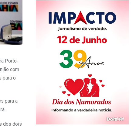
ra Porto,
união com
s para o
es para a
ra.
es dos dois