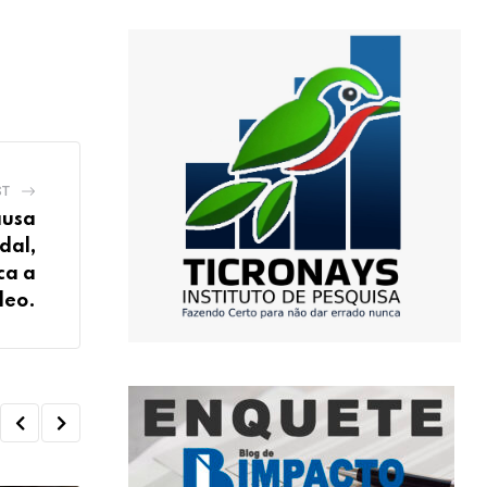
ST
ausa
dal,
ca a
deo.