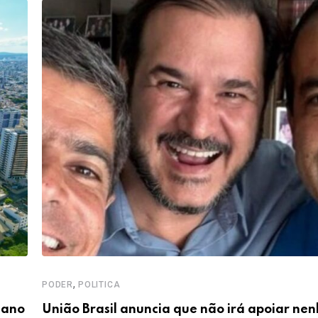
,
PODER
POLITICA
iano
União Brasil anuncia que não irá apoiar ne