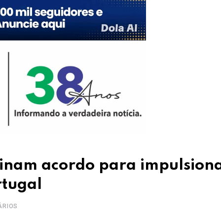
sinam acordo para impulsion
rtugal
ÁRIOS