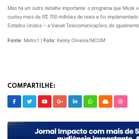
Mas há um outro detalhe importante: o programa que Musk vei
custou mais de R$ 700 milhões de reais e foi implementad
Estados Unidos – a Viasat Telecomunicações, do igualmente
Fonte:
Metro1 |
Foto:
Kenny Oliveira/MCOM
COMPARTILHE:
Youtube
Google+
LinkedIn
Whatsapp
Cloud
Stumble