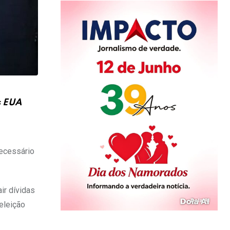
s EUA
necessário
ir dívidas
eleição