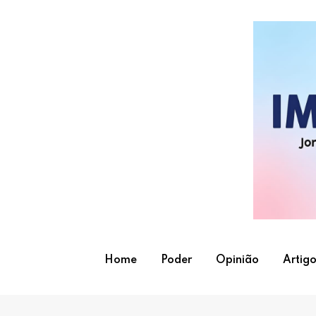
Skip
to
content
Home
Poder
Opinião
Artigo