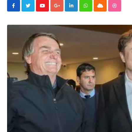
Youtube
Google+
LinkedIn
Whatsapp
Cloud
Stumble