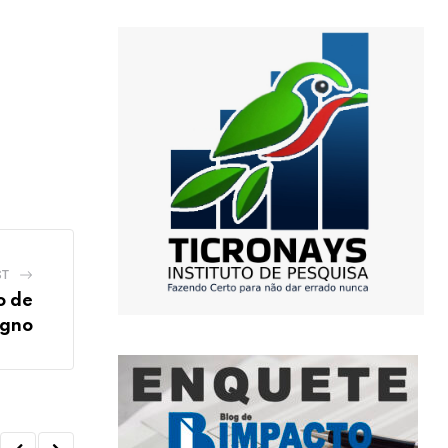
ST
o de
igno