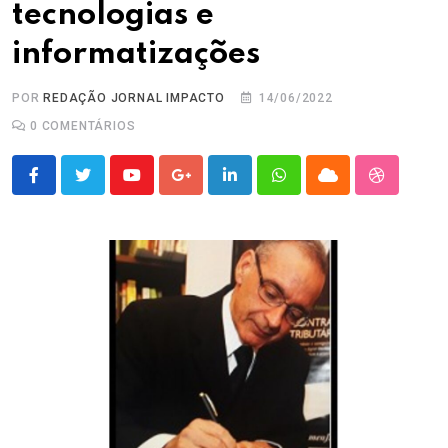
tecnologias e
informatizações
POR
REDAÇÃO JORNAL IMPACTO
14/06/2022
0
COMENTÁRIOS
Youtube
Google+
LinkedIn
Whatsapp
Cloud
StumbleU