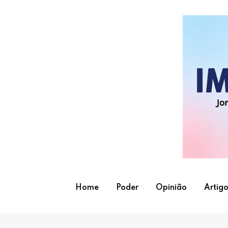
Skip
to
content
Home
Poder
Opinião
Artigo