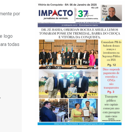
amente por
e logo
para todas
,