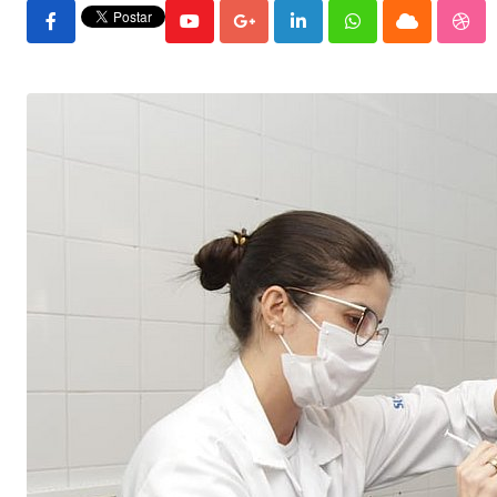
Youtube
Google+
LinkedIn
Whatsapp
Cloud
Stu