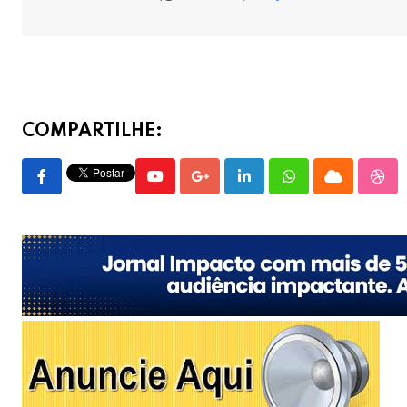
COMPARTILHE:
Youtube
Google+
LinkedIn
Whatsapp
Cloud
Stu