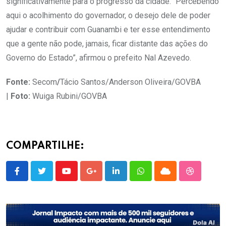
significativamente para o progresso da cidade. “Percebendo
aqui o acolhimento do governador, o desejo dele de poder
ajudar e contribuir com Guanambi e ter esse entendimento
que a gente não pode, jamais, ficar distante das ações do
Governo do Estado”, afirmou o prefeito Nal Azevedo.
Fonte:
Secom
/
Tácio Santos/Anderson Oliveira/GOVBA
|
Foto:
Wuiga Rubini/GOVBA
COMPARTILHE:
Youtube
Google+
LinkedIn
Whatsapp
Cloud
StumbleU