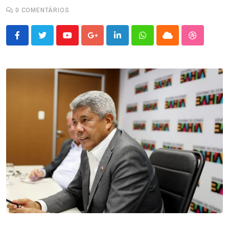
0
COMENTÁRIOS
Youtube
Google+
LinkedIn
Whatsapp
Cloud
StumbleU