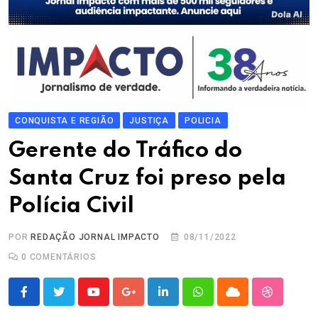
CONQUISTA E REGIÃO
JUSTIÇA
POLICIA
Gerente do Tráfico do
Santa Cruz foi preso pela
Polícia Civil
POR
REDAÇÃO JORNAL IMPACTO
08/11/2022
0
COMENTÁRIOS
Youtube
Google+
LinkedIn
Whatsapp
Cloud
StumbleU