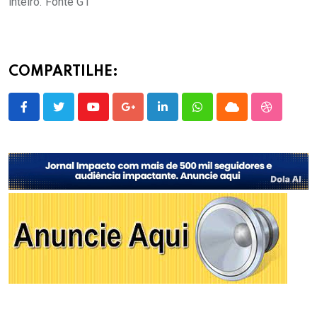
inteiro.”Fonte G1
COMPARTILHE:
Youtube
Google+
LinkedIn
Whatsapp
Cloud
StumbleU