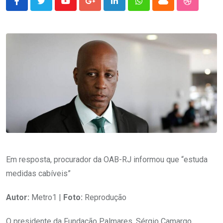
Youtube
Google+
LinkedIn
Whatsapp
Cloud
StumbleU
Em resposta, procurador da OAB-RJ informou que “estuda
medidas cabíveis”
Autor:
Metro1 |
Foto:
Reprodução
O presidente da Fundação Palmares, Sérgio Camargo,