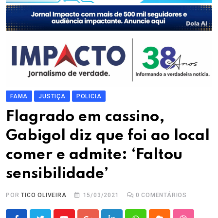
FAMA
JUSTIÇA
POLICIA
Flagrado em cassino,
Gabigol diz que foi ao local
comer e admite: ‘Faltou
sensibilidade’
POR
TICO OLIVEIRA
15/03/2021
0
COMENTÁRIOS