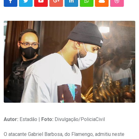
Youtube
Google+
LinkedIn
Whatsapp
Cloud
StumbleU
Autor:
Estadão |
Foto:
Divulgação/PoliciaCivil
O atacante Gabriel Barbosa, do Flamengo, admitiu neste