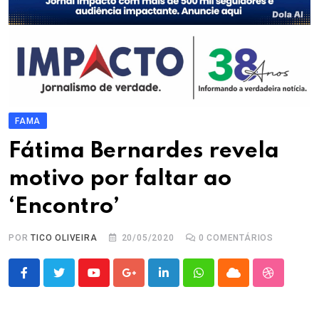
FAMA
Fátima Bernardes revela
motivo por faltar ao
‘Encontro’
POR
TICO OLIVEIRA
20/05/2020
0
COMENTÁRIOS
Youtube
Google+
LinkedIn
Whatsapp
Cloud
StumbleU