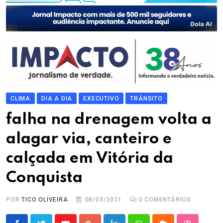
CLIMA
DIA A DIA
EXECUTIVO
TRÂNSITO
falha na drenagem volta a
alagar via, canteiro e
calçada em Vitória da
Conquista
POR
TICO OLIVEIRA
08/03/2021
0
COMENTÁRIOS