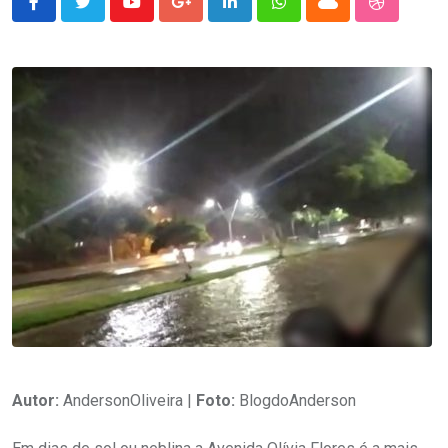
Youtube
Google+
LinkedIn
Whatsapp
Cloud
StumbleU
Autor:
AndersonOliveira |
Foto:
BlogdoAnderson