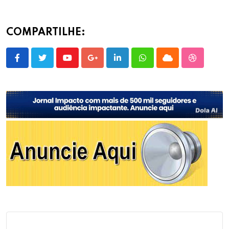
COMPARTILHE:
Youtube
Google+
LinkedIn
Whatsapp
Cloud
StumbleU