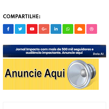
COMPARTILHE:
Youtube
Google+
LinkedIn
Whatsapp
Cloud
StumbleU