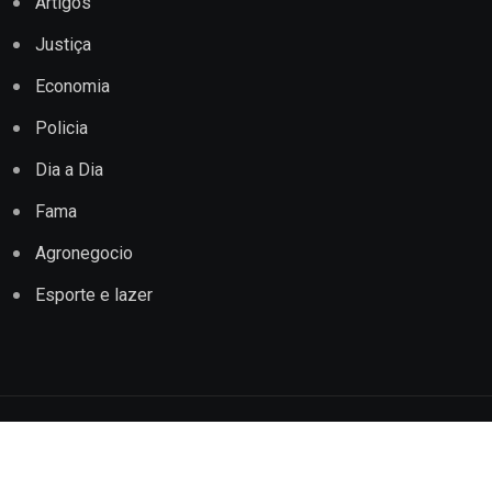
Artigos
Justiça
Economia
Policia
Dia a Dia
Fama
Agronegocio
Esporte e lazer
Copyright © 2022 Jornal Impacto Conquista. Todos os
direitos reservados