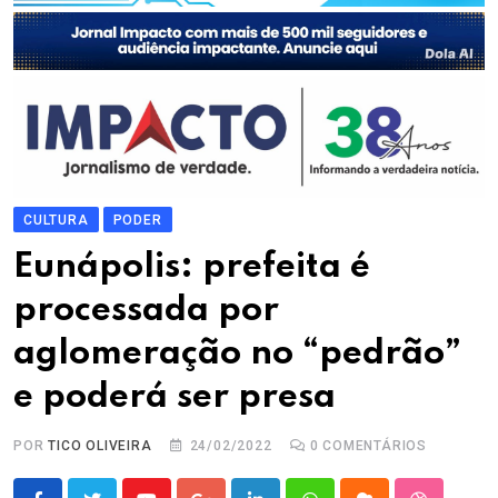
CULTURA
PODER
Eunápolis: prefeita é
processada por
aglomeração no “pedrão”
e poderá ser presa
POR
TICO OLIVEIRA
24/02/2022
0
COMENTÁRIOS