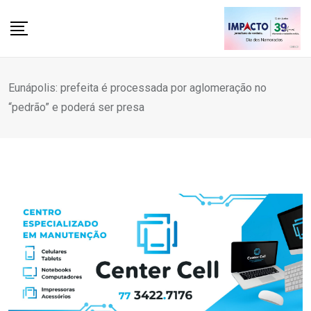
Skip
to
content
Eunápolis: prefeita é processada por aglomeração no
“pedrão” e poderá ser presa