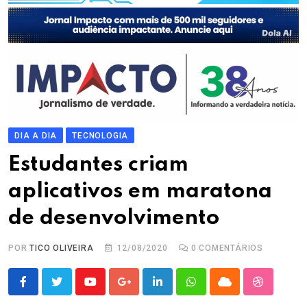
DIA A DIA
TECNOLOGIA
Estudantes criam
aplicativos em maratona
de desenvolvimento
POR
TICO OLIVEIRA
12/08/2020
0
COMENTÁRIOS
Youtube
Google+
LinkedIn
Whatsapp
Cloud
StumbleU