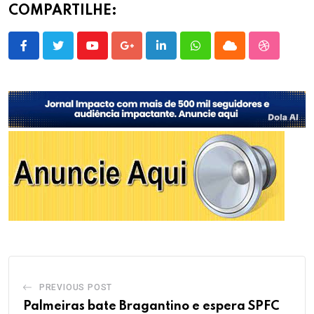
COMPARTILHE:
Youtube
Google+
LinkedIn
Whatsapp
Cloud
StumbleU
PREVIOUS POST
Palmeiras bate Bragantino e espera SPFC