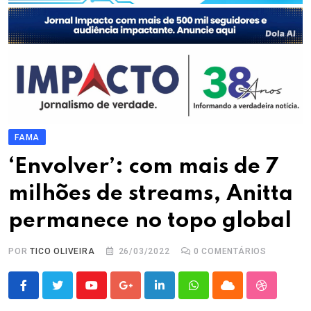
FAMA
‘Envolver’: com mais de 7
milhões de streams, Anitta
permanece no topo global
POR
TICO OLIVEIRA
26/03/2022
0
COMENTÁRIOS
Youtube
Google+
LinkedIn
Whatsapp
Cloud
StumbleU