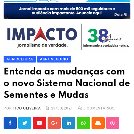
AGRICULTURA
AGRONEGOCIO
Entenda as mudanças com
o novo Sistema Nacional de
Sementes e Mudas
POR
TICO OLIVEIRA
23/03/2021
0
COMENTÁRIOS
Youtube
Google+
LinkedIn
Whatsapp
Cloud
StumbleU