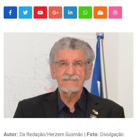
Youtube
Google+
LinkedIn
Whatsapp
Cloud
StumbleU
Autor:
Da Redação/Herzem Gusmão |
Foto:
Divulgação