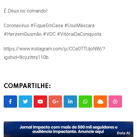
É Deus no comando!
Coronavírus #FiqueEmCasa #UseMáscara
#HerzemGusmão #VDC #VitóriaDaConquista
https://www.instagram.com/p/CCe0TTUjoNW/?
igshid=8cyzltmj110b
COMPARTILHE:
Youtube
Google+
LinkedIn
Whatsapp
Cloud
StumbleU