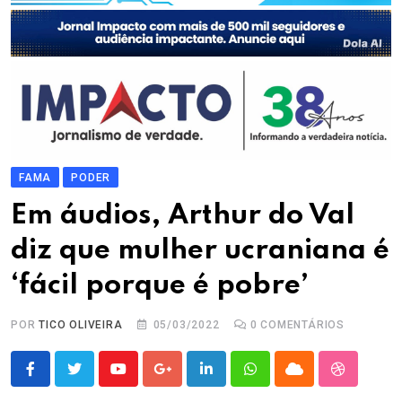
FAMA
PODER
Em áudios, Arthur do Val
diz que mulher ucraniana é
‘fácil porque é pobre’
POR
TICO OLIVEIRA
05/03/2022
0
COMENTÁRIOS
Youtube
Google+
LinkedIn
Whatsapp
Cloud
StumbleU