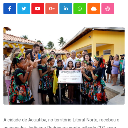
Youtube
Google+
LinkedIn
Whatsapp
Cloud
StumbleU
A cidade de Acajutiba, no território Litoral Norte, recebeu o
governador Jerônimo Rodrigues neste sábado (13), para