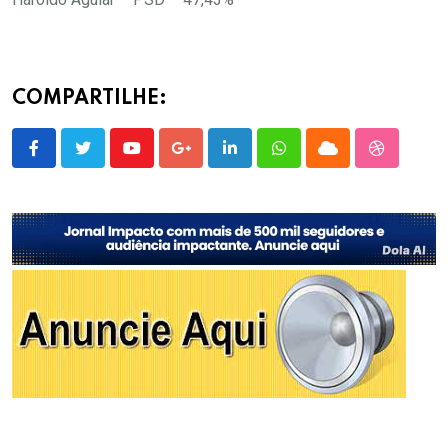
COMPARTILHE:
Youtube
Google+
LinkedIn
Whatsapp
Cloud
StumbleU