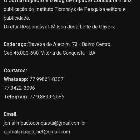
O Jornal Impacto e o Blog de Impacto Conquista
é uma
publicação do Instituto Ticronays de Pesquisa editora e
publicidade.
Diretor Responsável: Milson José Leite de Oliveira
Endereço:
Travesa do Alecrim, 73 - Bairro Centro.
Cep.45.000-690. Vitória da Conquista - BA
Contatos:
Whatsapp:
77 99861-8307
77 3422-3096
Telegram:
77 9.8839-2585.
Email.
jornalimpactoconquista@gmail.com.br
.
ojornalimpacto.net@gmail.com