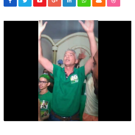
Youtube
Google+
LinkedIn
Whatsapp
Cloud
StumbleU