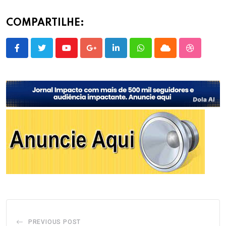
COMPARTILHE:
Youtube
Google+
LinkedIn
Whatsapp
Cloud
StumbleU
PREVIOUS POST