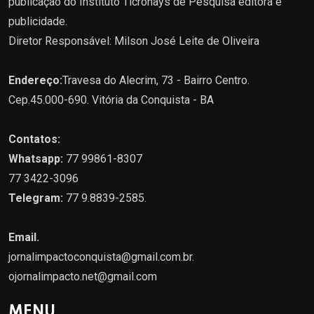
publicação do Instituto Ticronays de Pesquisa editora e
publicidade.
Diretor Responsável: Milson José Leite de Oliveira
Endereço:
Travesa do Alecrim, 73 - Bairro Centro.
Cep.45.000-690. Vitória da Conquista - BA
Contatos:
Whatsapp:
77 99861-8307
77 3422-3096
Telegram:
77 9.8839-2585.
Email.
jornalimpactoconquista@gmail.com.br
.
ojornalimpacto.net@gmail.com
MENU