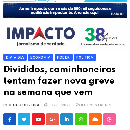
DIA A DIA
ECONOMIA
PODER
POLITICA
Divididos, caminhoneiros
tentam fazer nova greve
na semana que vem
POR
TICO OLIVEIRA
31/01/2021
0
COMENTÁRIOS
Youtube
Google+
LinkedIn
Whatsapp
Cloud
StumbleU