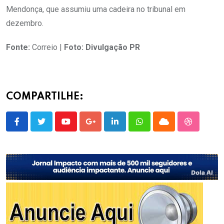
Mendonça, que assumiu uma cadeira no tribunal em
dezembro.
Fonte:
Correio |
Foto: Divulgação PR
COMPARTILHE:
Youtube
Google+
LinkedIn
Whatsapp
Cloud
StumbleU