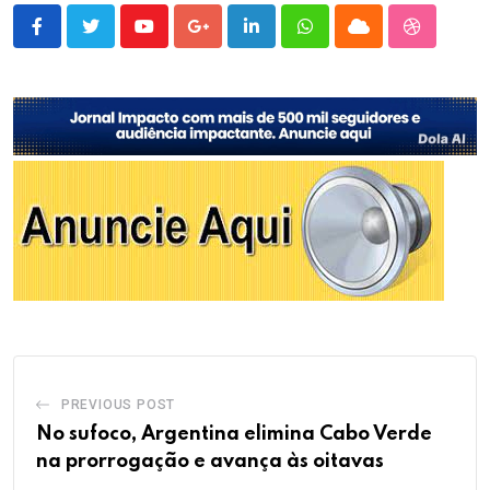
Youtube
Google+
LinkedIn
Whatsapp
Cloud
StumbleU
PREVIOUS POST
No sufoco, Argentina elimina Cabo Verde
na prorrogação e avança às oitavas