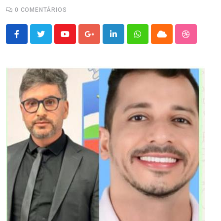
0
COMENTÁRIOS
Youtube
Google+
LinkedIn
Whatsapp
Cloud
StumbleU