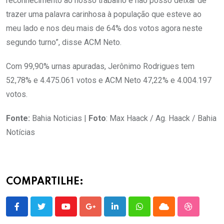
reconhecimento ao nosso trabalho e não posso deixar de
trazer uma palavra carinhosa à população que esteve ao
meu lado e nos deu mais de 64% dos votos agora neste
segundo turno”, disse ACM Neto.
Com 99,90% urnas apuradas, Jerônimo Rodrigues tem
52,78% e 4.475.061 votos e ACM Neto 47,22% e 4.004.197
votos.
Fonte:
Bahia Noticias |
Foto
: Max Haack / Ag. Haack / Bahia
Notícias
COMPARTILHE:
Youtube
Google+
LinkedIn
Whatsapp
Cloud
StumbleU