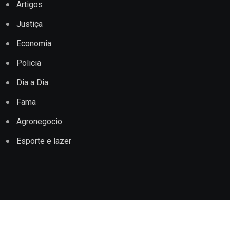
Artigos
Justiça
Economia
Policia
Dia a Dia
Fama
Agronegocio
Esporte e lazer
Copyright © 2022 Jornal Impacto Conquista. Todos os
direitos reservados