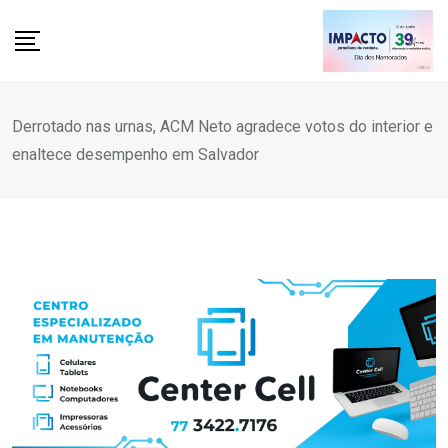
Skip
to
content
Derrotado nas urnas, ACM Neto agradece votos do interior e
enaltece desempenho em Salvador