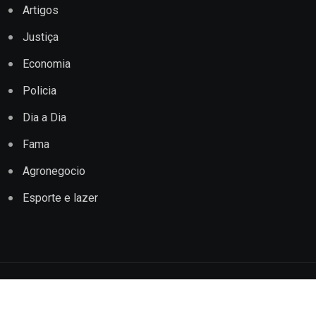
Artigos
Justiça
Economia
Policia
Dia a Dia
Fama
Agronegocio
Esporte e lazer
Copyright © 2022 Jornal Impacto Conquista. Todos os
direitos reservados